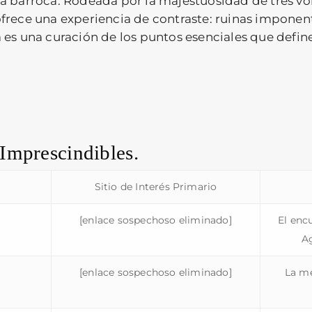
a barroca. Rodeada por la majestuosidad de tres v
rece una experiencia de contraste: ruinas imponent
es una curación de los puntos esenciales que define
Imprescindibles.
Sitio de Interés Primario
[enlace sospechoso eliminado]
El enc
Ag
[enlace sospechoso eliminado]
La me